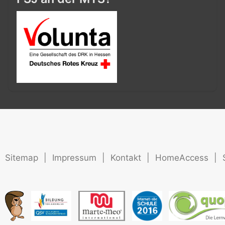
Sitemap
|
Impressum
|
Kontakt
|
HomeAccess
|