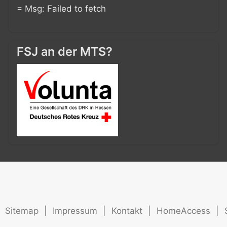
= Msg: Failed to fetch
FSJ an der MTS?
Sitemap
|
Impressum
|
Kontakt
|
HomeAccess
|