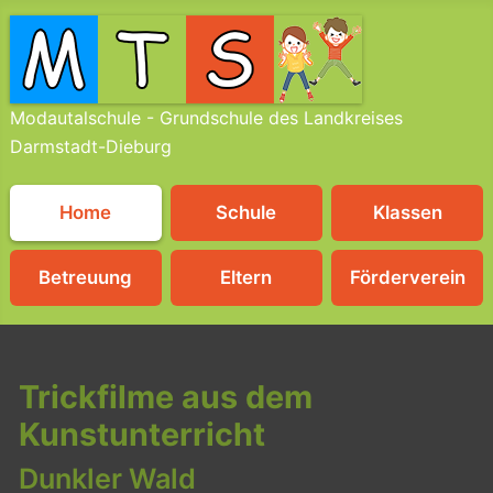
Modautalschule - Grundschule des Landkreises
Darmstadt-Dieburg
Home
Schule
Klassen
Betreuung
Eltern
Förderverein
Trickfilme aus dem
Kunstunterricht
Dunkler Wald