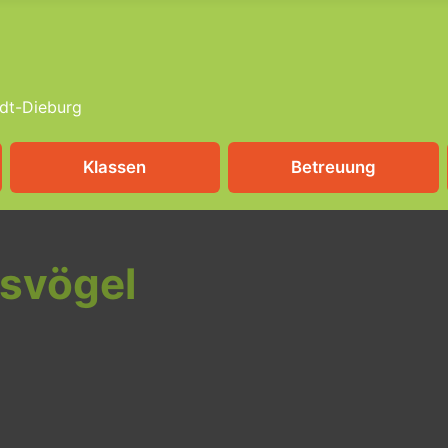
dt-Dieburg
Klassen
Betreuung
isvögel