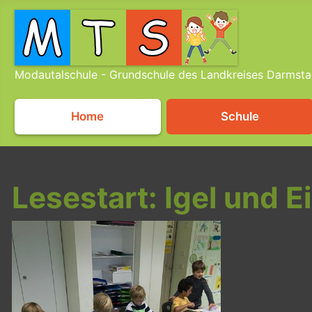
Modautalschule - Grundschule des Landkreises Darmsta
Home
Schule
Lesestart: Igel und E