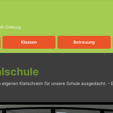
dt-Dieburg
Klassen
Betreuung
lschule
igenen Klatschreim für unsere Schule ausgedacht. - Ei