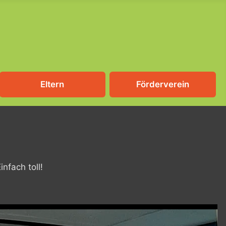
Eltern
Förderverein
nfach toll!