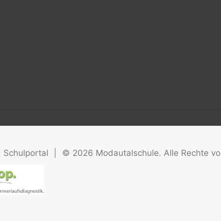
Schulportal
|
©
2026
Modautalschule. Alle Rechte vo